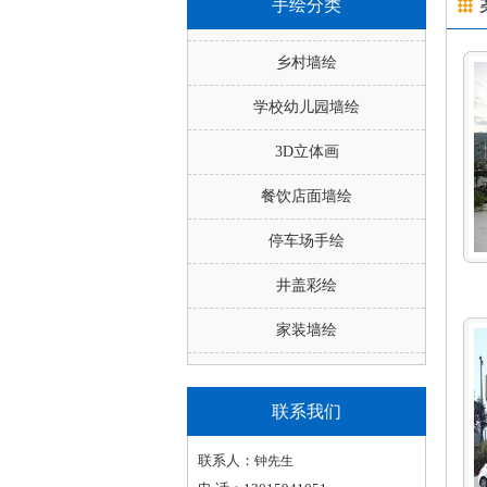
手绘分类
乡村墙绘
学校幼儿园墙绘
3D立体画
餐饮店面墙绘
停车场手绘
井盖彩绘
家装墙绘
联系我们
联系人：
钟先生