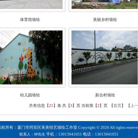
体育馆墙绘
美丽乡村墙绘
幼儿园墙绘
新合村墙绘
共有信息【
21
】条 共【
3
】页 当前第【
2
】页 【
首页
】 【
上
权所有：厦门市同安区美美恒艺墙绘工作室 Copyright © 2026 All rights reserve
手机：13015941051
电话：
13015941051
联系人：钟先生