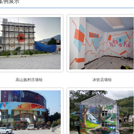
案例展示
高山族村庄墙绘
冰饮店墙绘