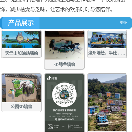
饰，减少枯燥与乏味，让艺术的欢乐时时与您陪伴。
产品展示
漳州墙绘，手绘，土白社龙舟文化中心墙绘，龙江游手绘，亲水营地彩绘，龙江岁月壁画
天竺山加油站墙绘
3D鲸鱼墙绘
公园3D墙绘