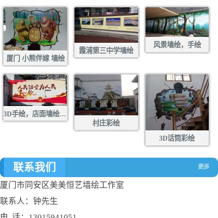
风景墙绘，手绘
霞浦第三中学墙绘
厦门 小熊伴嫁 墙绘
3D手绘，店面墙绘，店面涂鸦，立体画彩绘，壁画
村庄彩绘
3D话筒彩绘
联系我们
厦门市同安区美美恒艺墙绘工作室
联系人：钟先生
电 话：13015941051