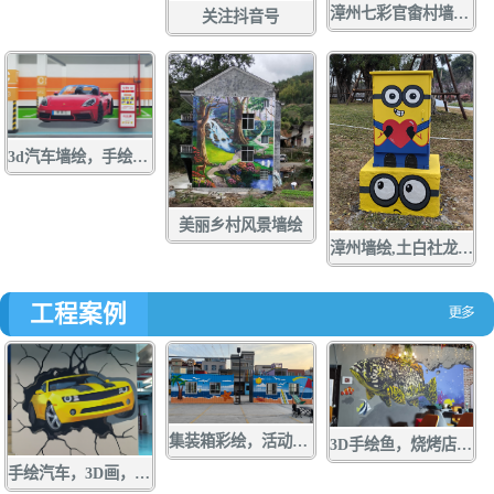
漳州七彩官畬村墙绘，手绘，壁画，彩绘
关注抖音号
3d汽车墙绘，手绘，壁画，彩绘
美丽乡村风景墙绘
漳州墙绘,土白社龙舟文化中心墙绘，龙江游手绘，亲水营地彩绘，龙江岁月壁画,配电箱彩绘，手绘，壁画，涂鸦
工程案例
集装箱彩绘，活动板房手绘，货箱涂鸦，墙绘，壁画
3D手绘鱼，烧烤店墙绘，店面涂鸦，立体画彩绘
手绘汽车，3D画，墙绘，壁画，彩绘