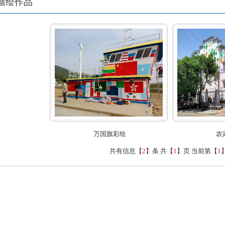
墙绘作品
万国旗彩绘
农
共有信息【
2
】条 共【
1
】页 当前第【
1