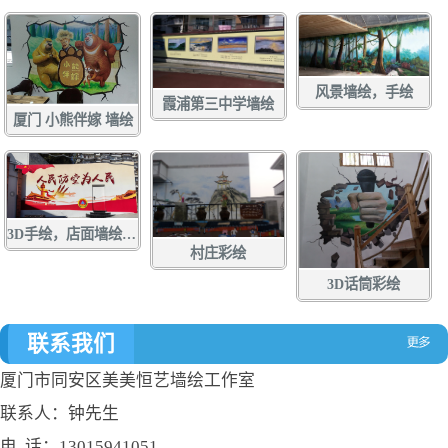
风景墙绘，手绘
霞浦第三中学墙绘
厦门 小熊伴嫁 墙绘
3D手绘，店面墙绘，店面涂鸦，立体画彩绘，壁画
村庄彩绘
3D话筒彩绘
联系我们
厦门市同安区美美恒艺墙绘工作室
联系人：钟先生
电 话：13015941051