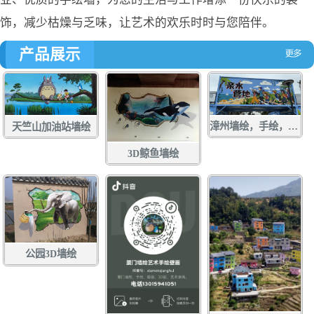
饰，减少枯燥与乏味，让艺术的欢乐时时与您陪伴。
产品展示
漳州墙绘，手绘，土白社龙舟文化中心墙绘，龙江游手绘，亲水营地彩绘，龙江岁月壁画
天竺山加油站墙绘
3D鲸鱼墙绘
公园3D墙绘