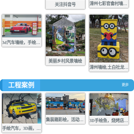
漳州七彩官畬村墙绘，手绘，壁画，彩绘
关注抖音号
3d汽车墙绘，手绘，壁画，彩绘
美丽乡村风景墙绘
漳州墙绘,土白社龙舟文化中心墙绘，龙江游手绘，亲水营地彩绘，龙江岁月壁画,配电箱彩绘，手绘，壁画，涂鸦
工程案例
集装箱彩绘，活动板房手绘，货箱涂鸦，墙绘，壁画
3D手绘鱼，烧烤店墙绘，店面涂鸦，立体画彩绘
手绘汽车，3D画，墙绘，壁画，彩绘