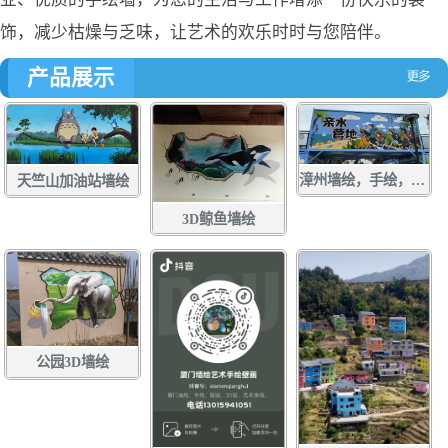
饰，减少枯燥与乏味，让艺术的欢乐时时与您陪伴。
产品展示
漳州墙绘，手绘，土白社龙舟文化中心墙绘，龙江游手绘，亲水营地彩绘，龙江岁月壁画
天竺山加油站墙绘
3D鲸鱼墙绘
公园3D墙绘