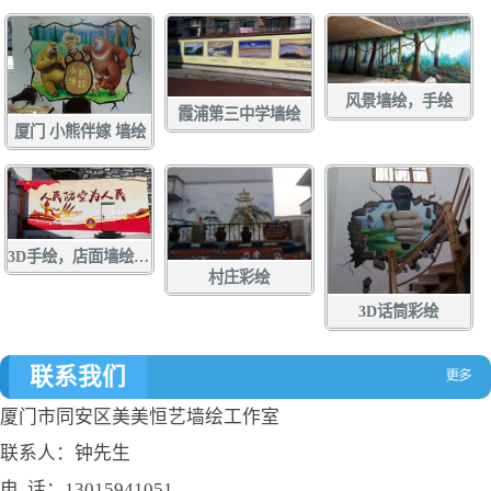
风景墙绘，手绘
霞浦第三中学墙绘
厦门 小熊伴嫁 墙绘
3D手绘，店面墙绘，店面涂鸦，立体画彩绘，壁画
村庄彩绘
3D话筒彩绘
联系我们
厦门市同安区美美恒艺墙绘工作室
联系人：钟先生
电 话：13015941051