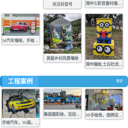
漳州七彩官畬村墙绘，手绘，壁画，彩绘
关注抖音号
3d汽车墙绘，手绘，壁画，彩绘
美丽乡村风景墙绘
漳州墙绘,土白社龙舟文化中心墙绘，龙江游手绘，亲水营地彩绘，龙江岁月壁画,配电箱彩绘，手绘，壁画，涂鸦
工程案例
集装箱彩绘，活动板房手绘，货箱涂鸦，墙绘，壁画
3D手绘鱼，烧烤店墙绘，店面涂鸦，立体画彩绘
手绘汽车，3D画，墙绘，壁画，彩绘