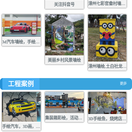
漳州七彩官畬村墙绘，手绘，壁画，彩绘
关注抖音号
3d汽车墙绘，手绘，壁画，彩绘
美丽乡村风景墙绘
漳州墙绘,土白社龙舟文化中心墙绘，龙江游手绘，亲水营地彩绘，龙江岁月壁画,配电箱彩绘，手绘，壁画，涂鸦
工程案例
集装箱彩绘，活动板房手绘，货箱涂鸦，墙绘，壁画
3D手绘鱼，烧烤店墙绘，店面涂鸦，立体画彩绘
手绘汽车，3D画，墙绘，壁画，彩绘