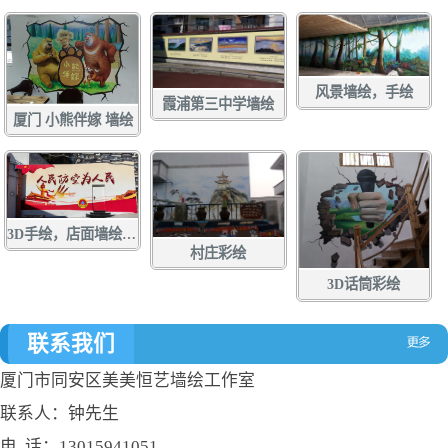
风景墙绘，手绘
霞浦第三中学墙绘
厦门 小熊伴嫁 墙绘
3D手绘，店面墙绘，店面涂鸦，立体画彩绘，壁画
村庄彩绘
3D话筒彩绘
联系我们
厦门市同安区美美恒艺墙绘工作室
联系人：钟先生
电 话：13015941051