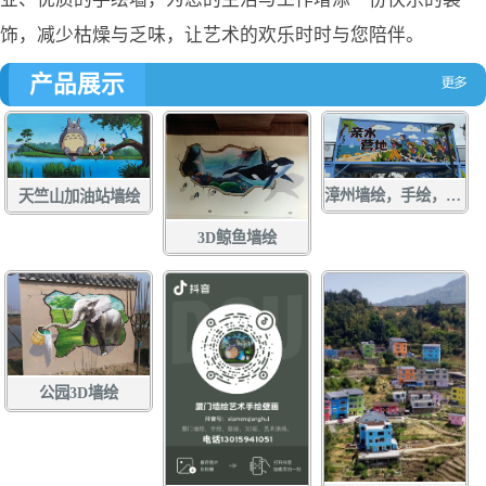
饰，减少枯燥与乏味，让艺术的欢乐时时与您陪伴。
产品展示
漳州墙绘，手绘，土白社龙舟文化中心墙绘，龙江游手绘，亲水营地彩绘，龙江岁月壁画
天竺山加油站墙绘
3D鲸鱼墙绘
公园3D墙绘