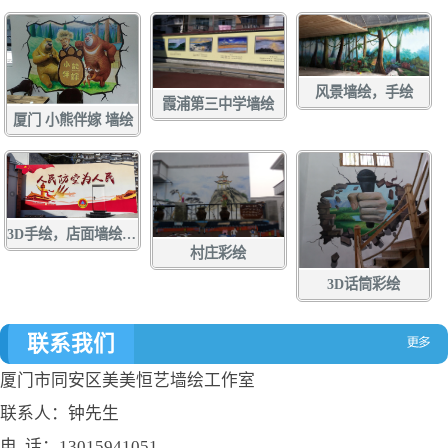
风景墙绘，手绘
霞浦第三中学墙绘
厦门 小熊伴嫁 墙绘
3D手绘，店面墙绘，店面涂鸦，立体画彩绘，壁画
村庄彩绘
3D话筒彩绘
联系我们
厦门市同安区美美恒艺墙绘工作室
联系人：钟先生
电 话：13015941051