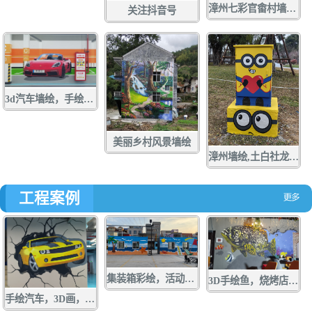
漳州七彩官畬村墙绘，手绘，壁画，彩绘
关注抖音号
3d汽车墙绘，手绘，壁画，彩绘
美丽乡村风景墙绘
漳州墙绘,土白社龙舟文化中心墙绘，龙江游手绘，亲水营地彩绘，龙江岁月壁画,配电箱彩绘，手绘，壁画，涂鸦
工程案例
集装箱彩绘，活动板房手绘，货箱涂鸦，墙绘，壁画
3D手绘鱼，烧烤店墙绘，店面涂鸦，立体画彩绘
手绘汽车，3D画，墙绘，壁画，彩绘