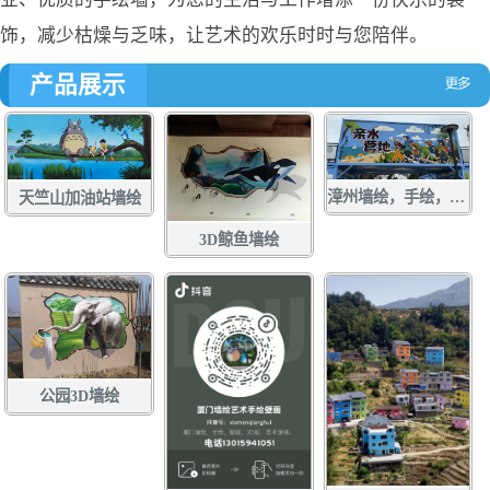
饰，减少枯燥与乏味，让艺术的欢乐时时与您陪伴。
产品展示
漳州墙绘，手绘，土白社龙舟文化中心墙绘，龙江游手绘，亲水营地彩绘，龙江岁月壁画
天竺山加油站墙绘
3D鲸鱼墙绘
公园3D墙绘