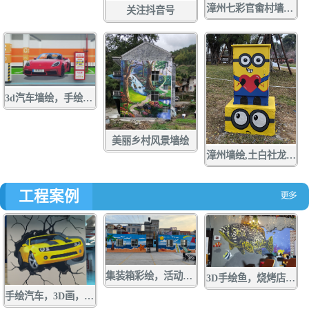
漳州七彩官畬村墙绘，手绘，壁画，彩绘
关注抖音号
3d汽车墙绘，手绘，壁画，彩绘
美丽乡村风景墙绘
漳州墙绘,土白社龙舟文化中心墙绘，龙江游手绘，亲水营地彩绘，龙江岁月壁画,配电箱彩绘，手绘，壁画，涂鸦
工程案例
集装箱彩绘，活动板房手绘，货箱涂鸦，墙绘，壁画
3D手绘鱼，烧烤店墙绘，店面涂鸦，立体画彩绘
手绘汽车，3D画，墙绘，壁画，彩绘