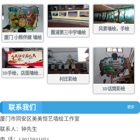
风景墙绘，手绘
霞浦第三中学墙绘
厦门 小熊伴嫁 墙绘
3D手绘，店面墙绘，店面涂鸦，立体画彩绘，壁画
村庄彩绘
3D话筒彩绘
联系我们
厦门市同安区美美恒艺墙绘工作室
联系人：钟先生
电 话：13015941051