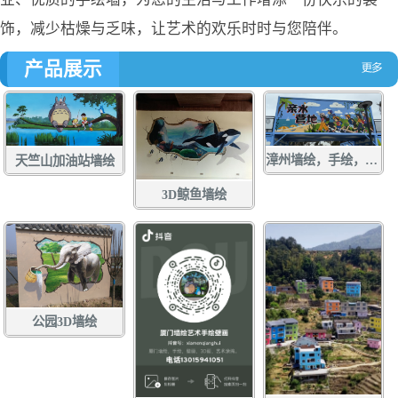
饰，减少枯燥与乏味，让艺术的欢乐时时与您陪伴。
产品展示
漳州墙绘，手绘，土白社龙舟文化中心墙绘，龙江游手绘，亲水营地彩绘，龙江岁月壁画
天竺山加油站墙绘
3D鲸鱼墙绘
公园3D墙绘